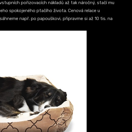
 vstupních pořizovacích nákladů až tak náročný, stačí mu
 jeho spokojeného ptačího života. Cenová relace u
sáhneme např. po papouškovi, připravme si až 10 tis. na