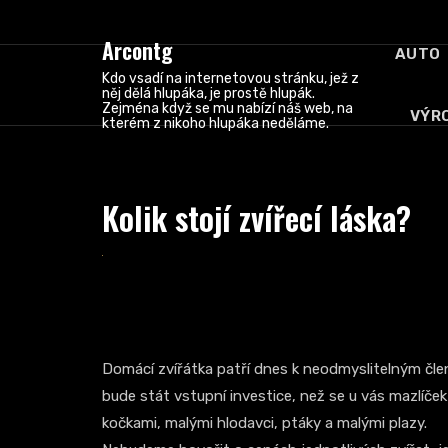
Skip
to
Arcontg
AUTO
content
Kdo vsadí na internetovou stránku, jež z
něj dělá hlupáka, je prostě hlupák.
Zejména když se mu nabízí náš web, na
VÝR
kterém z nikoho hlupáka neděláme.
Kolik stojí zvířecí láska?
Domácí zvířátka patří dnes k neodmyslitelným čle
bude stát vstupní investice, než se u vás mazlíče
kočkami, malými hlodavci, ptáky a malými plazy.