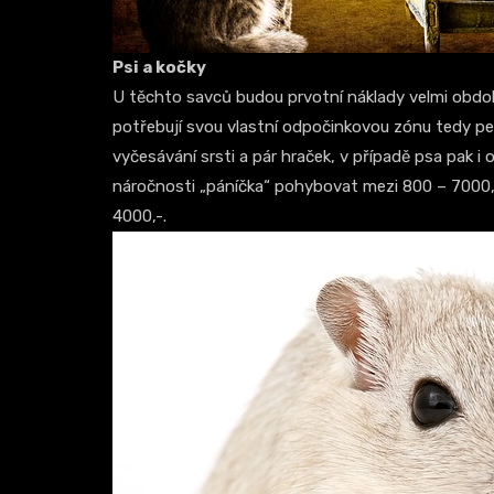
Psi a kočky
U těchto savců budou prvotní náklady velmi obdo
potřebují svou vlastní odpočinkovou zónu tedy pel
vyčesávání srsti a pár hraček, v případě psa pak i 
náročnosti „páníčka“ pohybovat mezi 800 – 7000,-
4000,-.