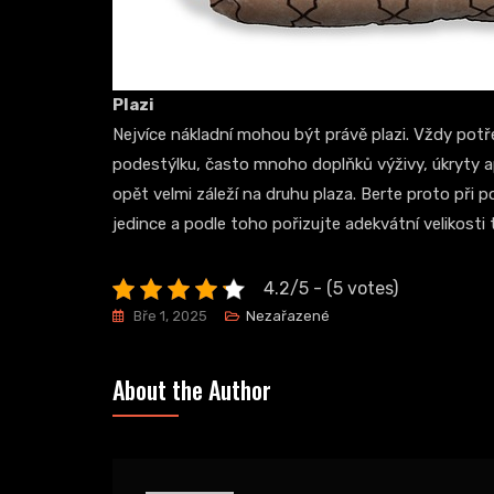
Plazi
Nejvíce nákladní mohou být právě plazi. Vždy potře
podestýlku, často mnoho doplňků výživy, úkryty apo
opět velmi záleží na druhu plaza. Berte proto při p
jedince a podle toho pořizujte adekvátní velikosti te
4.2/5 - (5 votes)
Bře 1, 2025
Nezařazené
About the Author