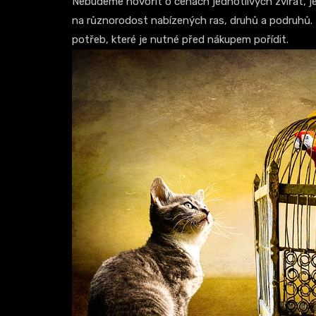
Nebudeme hovořit o cenách jednotlivých zvířat, j
na různorodost nabízených ras, druhů a podruhů. 
potřeb, které je nutné před nákupem pořídit.