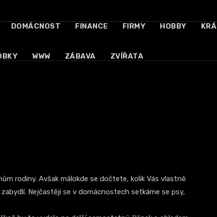
DOMÁCNOST
FINANCE
FIRMY
HOBBY
KRÁ
OBKY
WWW
ZÁBAVA
ZVÍŘATA
nům rodiny. Avšak málokde se dočtete, kolik Vás vlastně
k zabydlí. Nejčastěji se v domácnostech setkáme se psy,