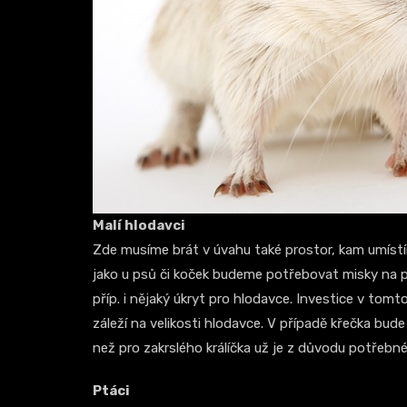
Malí hlodavci
Zde musíme brát v úvahu také prostor, kam umístí
jako u psů či koček budeme potřebovat misky na po
příp. i nějaký úkryt pro hlodavce. Investice v tomt
záleží na velikosti hlodavce. V případě křečka bu
než pro zakrslého králíčka už je z důvodu potřebné 
Ptáci