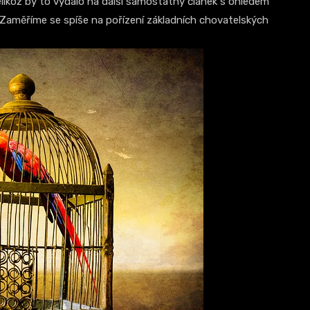
elikož by to vydalo na další samostatný článek s ohledem
Zaměříme se spíše na pořízení základních chovatelských