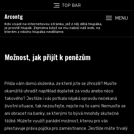
Skip
TOP BAR
to
Arcontg
content
MENU
Kdo vsadí na internetovou stránku, jež z něj dělá hlupáka,
je prostě hlupák. Zejména když se mu nabízí náš web, na
kterém z nikoho hlupáka neděláme.
Možnost, jak přijít k penězům
Přišla vám domů složenka, ze které jste se zhrozili? Musíte
okamžitě uhradit například doplatek za vodu anebo něco
takového? Jestliže i vás potkala nějaká opravdu nečekaná
životní situace, tak nezoufejte, nejste na to sami. Nemusíte se
ani obracet na banky, se kterými to bývá mnohdy skutečně
těžké. Můžete využít parádní možnost, kterou pro vás
přestavuje práva
půjčka pro zaměstnance
. Jestliže máte trvalý