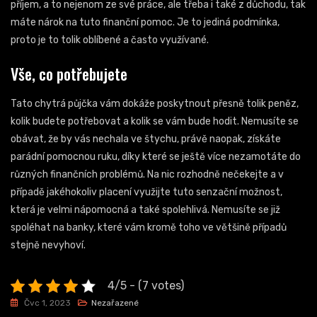
příjem, a to nejenom ze své práce, ale třeba i také z důchodu, tak
máte nárok na tuto finanční pomoc. Je to jediná podmínka,
proto je to tolik oblíbené a často využívané.
Vše, co potřebujete
Tato chytrá půjčka vám dokáže poskytnout přesně tolik peněz,
kolik budete potřebovat a kolik se vám bude hodit. Nemusíte se
obávat, že by vás nechala ve štychu, právě naopak, získáte
parádní pomocnou ruku, díky které se ještě více nezamotáte do
různých finančních problémů. Na nic rozhodně nečekejte a v
případě jakéhokoliv placení využijte tuto senzační možnost,
která je velmi nápomocná a také spolehlivá. Nemusíte se již
spoléhat na banky, které vám kromě toho ve většině případů
stejně nevyhoví.
4/5 - (7 votes)
Čvc 1, 2023
Nezařazené