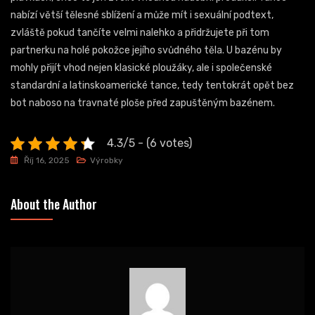
nabízí větší tělesné sblížení a může mít i sexuální podtext,
zvláště pokud tančíte velmi nalehko a přidržujete při tom
partnerku na holé pokožce jejího svůdného těla. U bazénu by
mohly přijít vhod nejen klasické ploužáky, ale i společenské
standardní a latinskoamerické tance, tedy tentokrát opět bez
bot naboso na travnaté ploše před zapuštěným bazénem.
4.3/5 - (6 votes)
Říj 16, 2025
Výrobky
About the Author