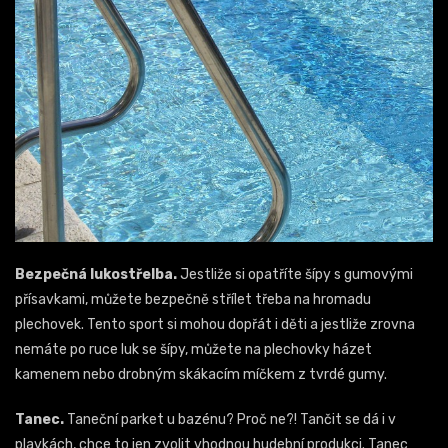
Bezpečná lukostřelba.
Jestliže si opatříte šípy s gumovými
přísavkami, můžete bezpečně střílet třeba na hromadu
plechovek. Tento sport si mohou dopřát i děti a jestliže zrovna
nemáte po ruce luk se šípy, můžete na plechovky házet
kamenem nebo drobným skákacím míčkem z tvrdé gumy.
Tanec.
Taneční parket u bazénu? Proč ne?! Tančit se dá i v
plavkách, chce to jen zvolit vhodnou hudební produkci. Tanec