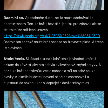
Badminton.
V podobném duchu se to může odehrávat i s
badmintonem. Ten lze hrát i bez sítě, jen tak pro zábavu, ale se
síti to může mít lepší úroveň.
https://sk.wikipedia.org/wiki/%25C3%259Arove%25C5%2588
Badminton se také může hrát naboso na travnaté ploše. A třeba
i v plavkách.
Stolní tenis.
Skládací stůl na stolní tenis je vhodné umístit
někam do závětří, aby hra nebyla ovlivněna větrnými poryvy. A
opět lze hrát na trávníku zcela naboso a mít na sobě pouze
plavky. A jakmile budete unavení, stačí se osprchovat a
hupsnout do bazénu, kde si dopřejete dostatečný relax.