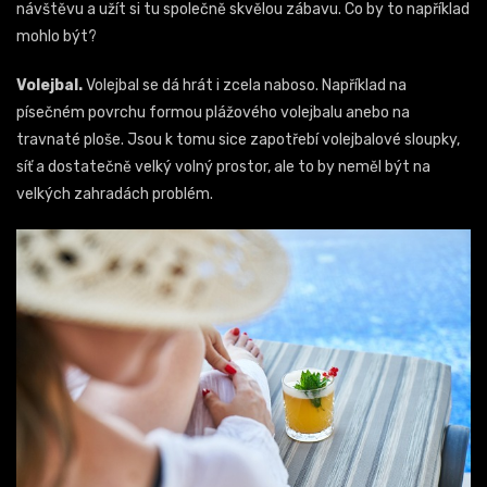
návštěvu a užít si tu společně skvělou zábavu. Co by to například
mohlo být?
Volejbal.
Volejbal se dá hrát i zcela naboso. Například na
písečném povrchu formou plážového volejbalu anebo na
travnaté ploše. Jsou k tomu sice zapotřebí volejbalové sloupky,
síť a dostatečně velký volný prostor, ale to by neměl být na
velkých zahradách problém.