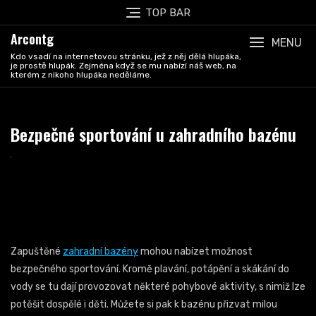
Skip
TOP BAR
to
Arcontg
content
MENU
Kdo vsadí na internetovou stránku, jež z něj dělá hlupáka,
je prostě hlupák. Zejména když se mu nabízí náš web, na
kterém z nikoho hlupáka neděláme.
Bezpečné sportování u zahradního bazénu
Zapuštěné
zahradní bazény
mohou nabízet možnost
bezpečného sportování. Kromě plavání, potápění a skákání do
vody se tu dají provozovat některé pohybové aktivity, s nimiž lze
potěšit dospělé i děti. Můžete si pak k bazénu přizvat milou