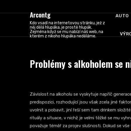
Skip
to
Arcontg
AUTO
content
Kdo vsadí na internetovou stránku, jež z
něj dělá hlupáka, je prostě hlupák.
Zejména když se mu nabízí náš web, na
VÝR
kterém z nikoho hlupáka neděláme.
Problémy s alkoholem se n
Závislost na alkoholu
se vyskytuje napříč generace
predispozici, rozhodující jsou však zcela jiné fakto
uvolnit a pobavit, jiní řeší sem tam drinkem složit
rituály a situace, v nichž je velmi těžké se mu vyh
považuje téměř za projev slušnosti. Dokud se vše 