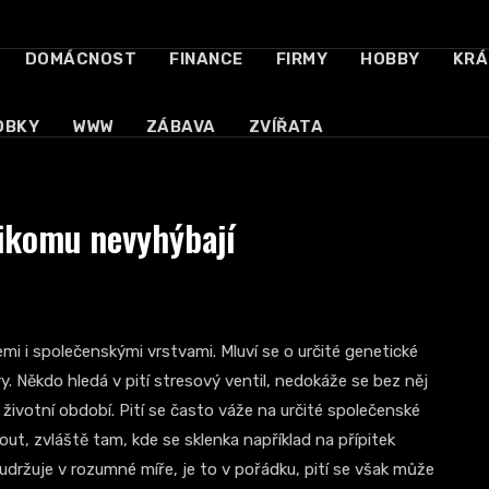
DOMÁCNOST
FINANCE
FIRMY
HOBBY
KRÁ
OBKY
WWW
ZÁBAVA
ZVÍŘATA
ikomu nevyhýbají
mi i společenskými vrstvami. Mluví se o určité genetické
ry. Někdo hledá v pití stresový ventil, nedokáže se bez něj
é životní období. Pití se často váže na určité společenské
nout, zvláště tam, kde se sklenka například na přípitek
udržuje v rozumné míře, je to v pořádku, pití se však může