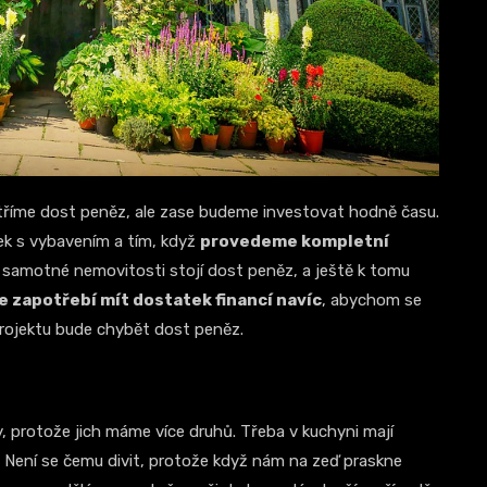
etříme dost peněz, ale zase budeme investovat hodně času.
ek s vybavením a tím, když
provedeme kompletní
že samotné nemovitosti stojí dost peněz, a ještě k tomu
je zapotřebí mít dostatek financí navíc
, abychom se
projektu bude chybět dost peněz.
 protože jich máme více druhů. Třeba v kuchyni mají
ně. Není se čemu divit, protože když nám na zeď praskne