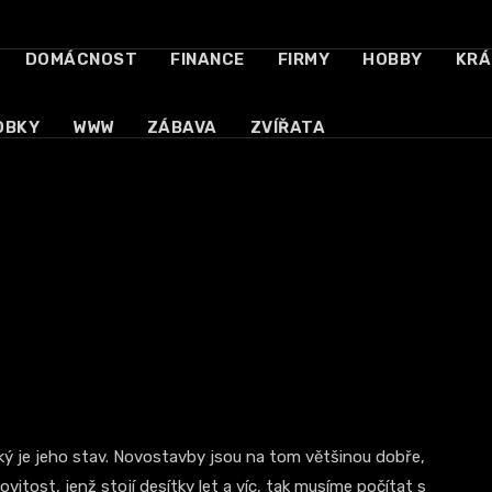
DOMÁCNOST
FINANCE
FIRMY
HOBBY
KRÁ
OBKY
WWW
ZÁBAVA
ZVÍŘATA
aký je jeho stav. Novostavby jsou na tom většinou dobře,
itost, jenž stojí desítky let a víc, tak musíme počítat s