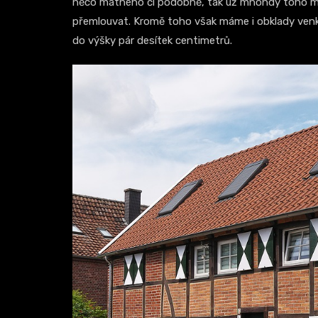
něco matného či podobně, tak už mnohdy toho mo
přemlouvat. Kromě toho však máme i obklady venko
do výšky pár desítek centimetrů.