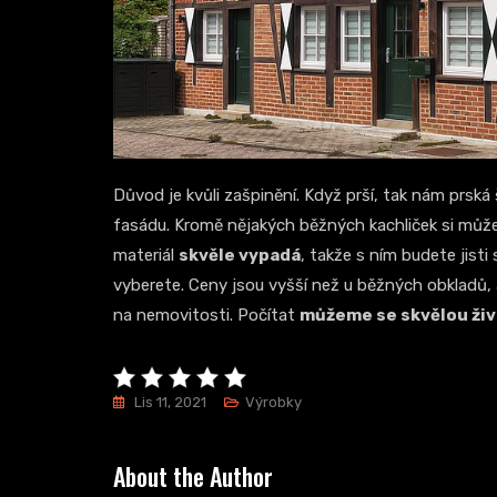
Důvod je kvůli zašpinění. Když prší, tak nám prsk
fasádu. Kromě nějakých běžných kachliček si mů
materiál
skvěle vypadá
, takže s ním budete jisti 
vyberete. Ceny jsou vyšší než u běžných obkladů, a
na nemovitosti. Počítat
můžeme se skvělou živ
Lis 11, 2021
Výrobky
About the Author