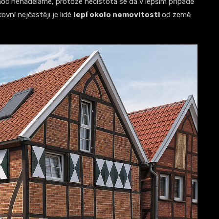
c nenaděláme, protože nečistota se dá v lepším případě
vní nejčastěji je lidé
lepí okolo nemovitosti
od země