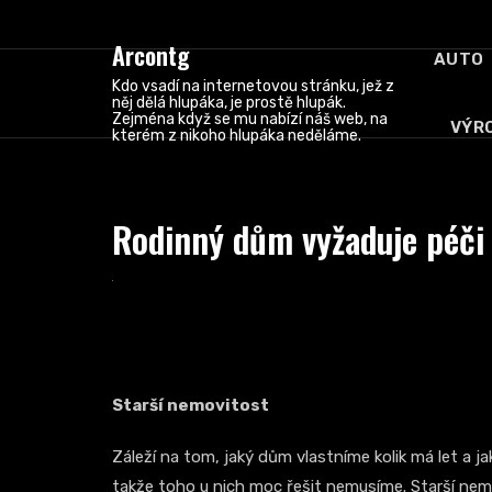
Skip
to
Arcontg
AUTO
content
Kdo vsadí na internetovou stránku, jež z
něj dělá hlupáka, je prostě hlupák.
Zejména když se mu nabízí náš web, na
VÝR
kterém z nikoho hlupáka neděláme.
Rodinný dům vyžaduje péči
Starší nemovitost
Záleží na tom, jaký dům vlastníme kolik má let a j
takže toho u nich moc řešit nemusíme. Starší nemov