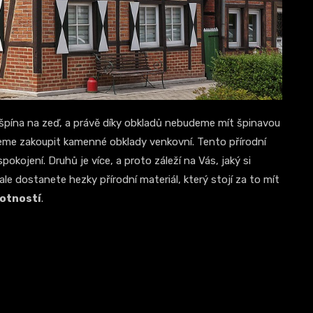
á špína na zeď, a právě díky obkladů nebudeme mít špinavou
žeme zakoupit
kamenné obklady venkovní
. Tento přírodní
spokojení. Druhů je více, a proto záleží na Vás, jaký si
le dostanete hezky přírodní materiál, který stojí za to mít
otností
.