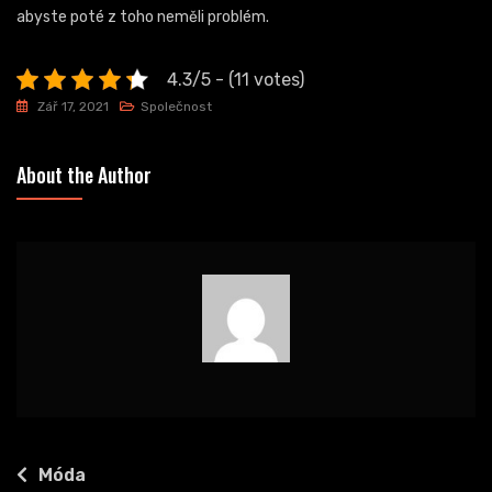
abyste poté z toho neměli problém.
4.3/5 - (11 votes)
Zář 17, 2021
Společnost
About the Author
Navigace
Móda