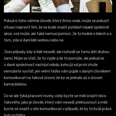
Pokud si toho všimne člověk, který firmu vede, může se pokusit
situaci napravit tím, že se bude snažit pořádat nějaké společné
akce, což může, ale také nemusí pomoci. Je to hodně o lidech a o
tom, zda si daní lidé sednou nebo ne.
Jsou případy, kdy si lidé nesedli, ale rozhodli se tomu dát druhou
šanci. Může se stát, že to vyjde a že to pomůže, ale pokud se
v dané společnost nachází někdo, koho již od první chvíle
nemůžete vystát, jen velmi těžko vám půjde s daným člověkem
komunikovat na takové úrovni, že by se jednalo až o úroveň
kamarádskou.
Co se ale týká pracovní roviny, vždy byste se měli snažit něco
takového, jako je člověk, který vám nesedí, překousnout a měli
byste se snažit s ním komunikovat v případě, že by to kvůli práce
bylo potřeba.