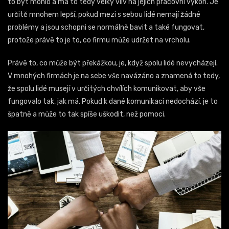
to být mohlo a má to tedy velký vliv na jejich pracovní výkon. Je
určitě mnohem lepší, pokud mezi s sebou lidé nemají žádné
problémy a jsou schopni se normálně bavit a také fungovat,
protože právě to je to, co firmu může udržet na vrcholu.
Právě to, co může být překážkou, je, když spolu lidé nevycházejí.
V mnohých firmách je na sebe vše navázáno a znamená to tedy,
že spolu lidé musejí v určitých chvílích komunikovat, aby vše
fungovalo tak, jak má. Pokud k dané komunikaci nedochází, je to
špatně a může to tak spíše uškodit, než pomoci.