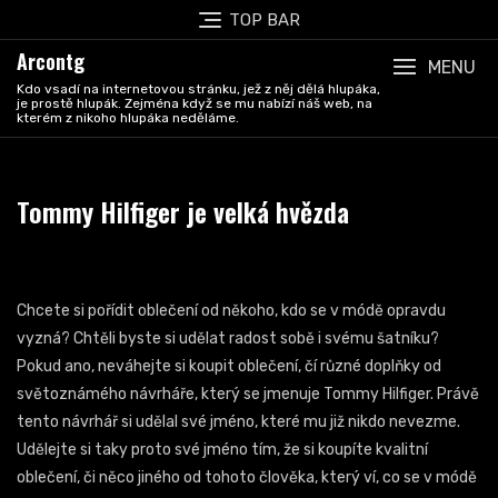
Skip
TOP BAR
to
Arcontg
content
MENU
Kdo vsadí na internetovou stránku, jež z něj dělá hlupáka,
je prostě hlupák. Zejména když se mu nabízí náš web, na
kterém z nikoho hlupáka neděláme.
Tommy Hilfiger je velká hvězda
Chcete si pořídit oblečení od někoho, kdo se v módě opravdu
vyzná? Chtěli byste si udělat radost sobě i svému šatníku?
Pokud ano, neváhejte si koupit oblečení, čí různé doplňky od
světoznámého návrháře, který se jmenuje
Tommy Hilfiger
. Právě
tento návrhář si udělal své jméno, které mu již nikdo nevezme.
Udělejte si taky proto své jméno tím, že si koupíte kvalitní
oblečení, či něco jiného od tohoto člověka, který ví, co se v módě