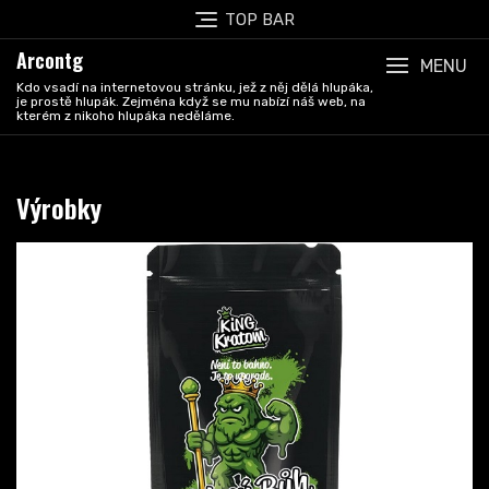
Skip
TOP BAR
to
Arcontg
content
MENU
Kdo vsadí na internetovou stránku, jež z něj dělá hlupáka,
je prostě hlupák. Zejména když se mu nabízí náš web, na
kterém z nikoho hlupáka neděláme.
Výrobky