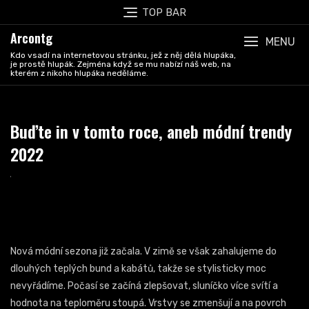
Skip
TOP BAR
to
Arcontg
content
MENU
Kdo vsadí na internetovou stránku, jež z něj dělá hlupáka,
je prostě hlupák. Zejména když se mu nabízí náš web, na
kterém z nikoho hlupáka neděláme.
Buďte in v tomto roce, aneb módní trendy
2022
Nová módní sezona již začala. V zimě se však zahalujeme do
dlouhých teplých bund a kabátů, takže se stylisticky moc
nevyřádíme. Počasí se začíná zlepšovat, sluníčko více svítí a
hodnota na teploměru stoupá. Vrstvy se zmenšují a na povrch