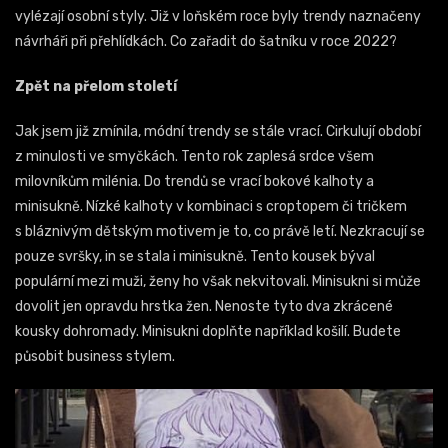
vylézají osobní styly. Již v loňském roce byly trendy naznačeny
návrháři při přehlídkách. Co zařadit do šatníku v roce 2022?
Zpět na přelom století
Jak jsem již zmínila, módní trendy se stále vrací. Cirkulují období
z minulosti ve smyčkách. Tento rok zaplesá srdce všem
milovníkům milénia. Do trendů se vrací bokové kalhoty a
minisukně. Nízké kalhoty v kombinaci s croptopem či tričkem
s bláznivým dětským motivem je to, co právě letí. Nezkracují se
pouze svršky, in se stala i minisukně. Tento kousek býval
populární mezi muži, ženy ho však nekvitovali. Minisukni si může
dovolit jen opravdu hrstka žen. Nenoste tyto dva zkrácené
kousky dohromady. Minisukni doplňte například košilí. Budete
působit business stylem.