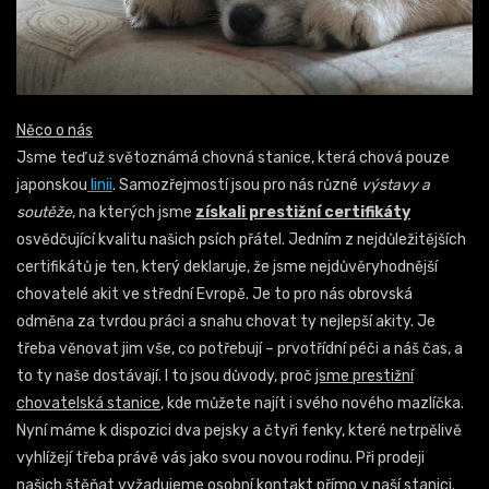
Něco o nás
Jsme teď už světoznámá chovná stanice, která chová pouze
japonskou
linii
. Samozřejmostí jsou pro nás různé
výstavy a
soutěže
, na kterých jsme
získali prestižní certifikáty
osvědčující kvalitu našich psích přátel. Jedním z nejdůležitějších
certifikátů je ten, který deklaruje, že jsme nejdůvěryhodnější
chovatelé akit ve střední Evropě. Je to pro nás obrovská
odměna za tvrdou práci a snahu chovat ty nejlepší akity. Je
třeba věnovat jim vše, co potřebují – prvotřídní péči a náš čas, a
to ty naše dostávají. I to jsou důvody, proč
jsme prestižní
chovatelská stanice
, kde můžete najít i svého nového mazlíčka.
Nyní máme k dispozici dva pejsky a čtyři fenky, které netrpělivě
vyhlížejí třeba právě vás jako svou novou rodinu.
Při prodeji
našich štěňat vyžadujeme osobní kontakt přímo v naší stanici.