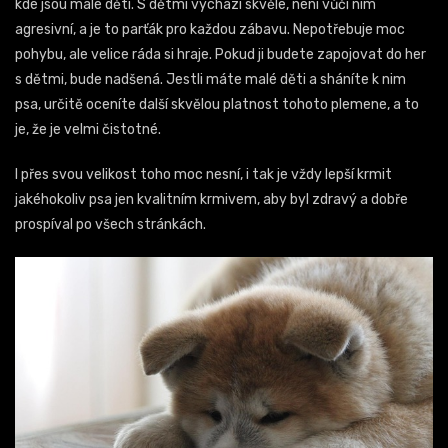
kde jsou malé děti. S dětmi vychází skvěle, není vůči nim
agresivní, a je to parťák pro každou zábavu. Nepotřebuje moc
pohybu, ale velice ráda si hraje. Pokud ji budete zapojovat do her
s dětmi, bude nadšená. Jestli máte malé děti a sháníte k nim
psa, určitě oceníte další skvělou platnost tohoto plemene, a to
je, že je velmi čistotné.
I přes svou velikost toho moc nesní, i tak je vždy lepší krmit
jakéhokoliv psa jen kvalitním krmivem, aby byl zdravý a dobře
prospíval po všech stránkách.