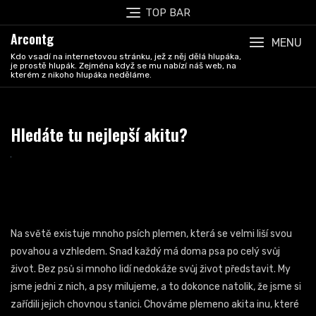
Skip
TOP BAR
to
Arcontg
content
MENU
Kdo vsadí na internetovou stránku, jež z něj dělá hlupáka,
je prostě hlupák. Zejména když se mu nabízí náš web, na
kterém z nikoho hlupáka neděláme.
Hledáte tu nejlepší akitu?
Na světě existuje mnoho psích plemen, která se velmi liší svou
povahou a vzhledem. Snad každý má doma psa po celý svůj
život. Bez psů si mnoho lidí nedokáže svůj život představit. My
jsme jedni z nich, a psy milujeme, a to dokonce natolik, že jsme si
zařídili jejich chovnou stanici. Chováme plemeno akita inu, které