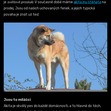
je
světově proslulé
. V současné době máme
akita inu štěňata
na
prodej. Jsou od našich uchovaných fenek, a jejich typická
povaha je znát už teď.
Jsou to miláčci
Akita je skvělý pes do každé domácnosti, a to hlavně do těch,