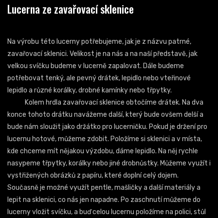
Lucerna ze zavařovací sklenice
Na výrobu této lucerny potřebujeme, jak je z názvu patrné,
zavařovací sklenici. Velikost je na nás a na naší představě, jak
velkou svíčku budeme v lucerně zapalovat. Dále budeme
potřebovat tenký, ale pevný drátek, lepidlo nebo vteřinové
lepidlo a různé korálky, drobné kamínky nebo třpytky.
Kolem hrdla zavařovací sklenice obtočíme drátek. Na dva
konce tohoto drátku navážeme další, který bude ovšem delší a
bude nám sloužit jako držátko pro lucerničku. Pokud je držení pro
lucernu hotové, můžeme zdobit. Položíme si sklenici a v místa,
kde chceme mít nějakou výzdobu, dáme lepidlo. Na něj rychle
nasypeme třpytky, korálky nebo jiné drobnůstky. Můžeme využít i
vystřižených obrázků z papíru, které doplní celý dojem.
Současně je možné využít pentle, mašličky a další materiály a
lepit na sklenici, co nás jen napadne. Po zaschnutí můžeme do
lucerny vložit svíčku, a buď celou lucernu položíme na polici, stůl