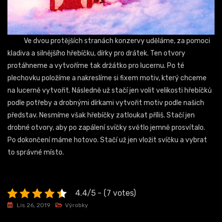
Ve dvou protějších stranách konzervy uděláme, za pomoci
kladiva a silnějšího hřebíčku, dírky pro drátek. Ten otvory
protáhneme a vytvoříme tak držátko pro lucernu. Po té
plechovku položíme a nakreslíme si fixem motiv, který chceme
na lucerně vytvořit. Následně už stačí jen volit velikosti hřebíčků
podle potřeby a drobnými dírkami vytvořit motiv podle našich
představ. Nesmíme však hřebíčky zatloukat příliš. Stačí jen
drobné otvory, aby po zapálení svíčky světlo jemně prosvítalo.
Po dokončení máme hotovo. Stačí už jen vložit svíčku a vybrat
to správné místo.
4.4/5 - (7 votes)
Lis 26, 2019
Výrobky