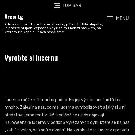
Skip
TOP BAR
to
Arcontg
content
MENU
Kdo vsadí na internetovou stránku, jež z něj dělá hlupáka,
je prostě hlupák. Zejména když se mu nabízí náš web, na
kterém z nikoho hlupáka neděláme.
Vyrobte si lucernu
Lucerna může mít mnoho podob. Na její výrobu není potřeba
mnoho. Záleží na nás, co má lucerna symbolizovat a jaký si u ní
představujeme motiv. Již tradičně se u nás objevují
Halloweenské lucerny v podobě vyřezaných dýní, které se na nás
„zubí“ z výloh, balkonů a dvorků. Na výrobu této lucerny opravdu