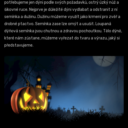
potřebujeme jen dýni podle svých požadavků, ostrý úzký nůž a
šikovné ruce. Nejprve je důležité dýni vydlabat a odstranit z ní
semínka a dužinu. Dužinu můžeme využít jako krmení pro zvěř a
drobné ptactvo. Semínka zase lze omýt a usušit. Loupaná
dýňová semínka jsou chutnou a zdravou pochoutkou. Tělo dýně,
které nám zůstane, můžeme vyřezat do tvaru a výrazu, jaký si
představujeme.