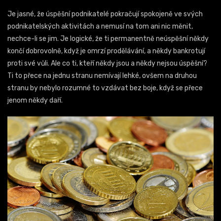
Je jasné, že úspěšní podnikatelé pokračují spokojeně ve svých
podnikatelských aktivitách a nemusí na tom ani nic měnit,
nechce-li se jim. Je logické, že ti permanentně neúspěšní někdy
končí dobrovolně, když je omrzí prodělávání, a někdy bankrotují
proti své vůli. Ale co ti, kteří někdy jsou a někdy nejsou úspěšní?
Ti to přece na jednu stranu nemívají lehké, ovšem na druhou
stranu by nebylo rozumné to vzdávat bez boje, když se přece
jenom někdy daří.