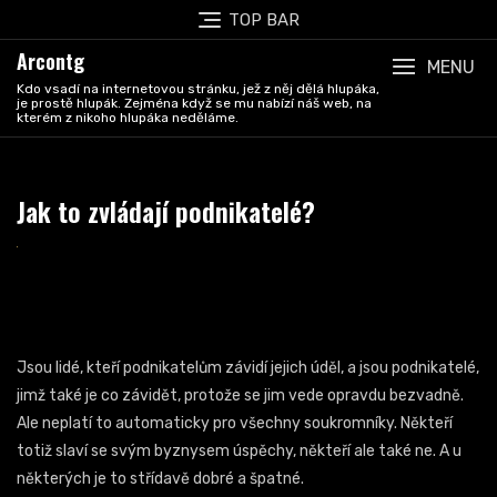
Skip
TOP BAR
to
Arcontg
content
MENU
Kdo vsadí na internetovou stránku, jež z něj dělá hlupáka,
je prostě hlupák. Zejména když se mu nabízí náš web, na
kterém z nikoho hlupáka neděláme.
Jak to zvládají podnikatelé?
Jsou lidé, kteří podnikatelům závidí jejich úděl, a jsou podnikatelé,
jimž také je co závidět, protože se jim vede opravdu bezvadně.
Ale neplatí to automaticky pro všechny soukromníky. Někteří
totiž slaví se svým byznysem úspěchy, někteří ale také ne. A u
některých je to střídavě dobré a špatné.