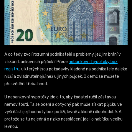
A co tedy zvolí rozumní podnikatelé s problémy, jež jim brání v
získání bankovních půjček? Přece
nebankovní hypotéky bez
registru
, u kterých jsou požadavky kladené na podnikatele daleko
nižší a zvládnutelnější než u jiných půjček. O čemž se můžete
přesvědčit třeba hned.
U nebankovní hypotéky jde o to, aby žadatel ručil zástavou
nemovitosti. Ta se ocení a dotyčný pak může získat půjčku ve
výši části její hodnoty bez potíží, levně a klidně i dlouhodobě. A
protože se tu nejedná o riziko nesplácení, jde i o nabídku vcelku
levnou.