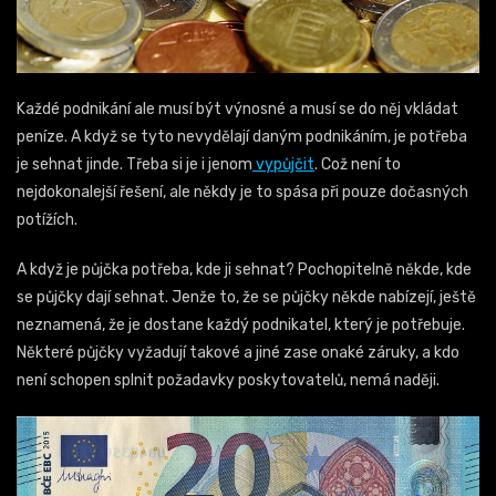
Každé podnikání ale musí být výnosné a musí se do něj vkládat
peníze. A když se tyto nevydělají daným podnikáním, je potřeba
je sehnat jinde. Třeba si je i jenom
vypůjčit
. Což není to
nejdokonalejší řešení, ale někdy je to spása při pouze dočasných
potížích.
A když je půjčka potřeba, kde ji sehnat? Pochopitelně někde, kde
se půjčky dají sehnat. Jenže to, že se půjčky někde nabízejí, ještě
neznamená, že je dostane každý podnikatel, který je potřebuje.
Některé půjčky vyžadují takové a jiné zase onaké záruky, a kdo
není schopen splnit požadavky poskytovatelů, nemá naději.